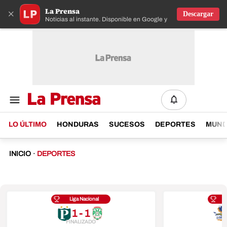
La Prensa
×
Descargar
Noticias al instante. Disponible en Google y IOS
LO ÚLTIMO
HONDURAS
SUCESOS
DEPORTES
MUN
INICIO
·
DEPORTES
Liga Nacional
1 - 1
FINALIZADO
F