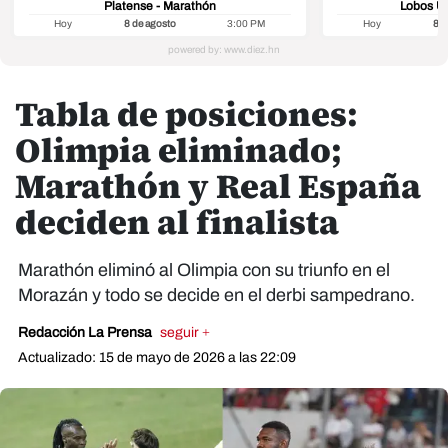
Platense - Marathón
Lobos U
Hoy
8 de agosto
3:00 PM
Hoy
8 d
Tabla de posiciones:
Olimpia eliminado;
Marathón y Real España
deciden al finalista
Marathón eliminó al Olimpia con su triunfo en el
Morazán y todo se decide en el derbi sampedrano.
Redacción La Prensa
seguir +
Actualizado: 15 de mayo de 2026 a las 22:09