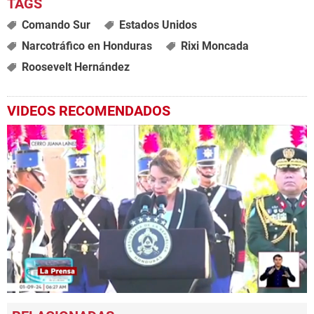
Comando Sur
Estados Unidos
Narcotráfico en Honduras
Rixi Moncada
Roosevelt Hernández
VIDEOS RECOMENDADOS
0
seconds