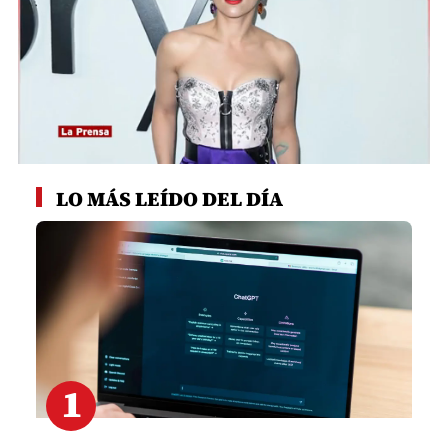
0
seconds
LO MÁS LEÍDO DEL DÍA
of
3
minutes,
27
seconds
1