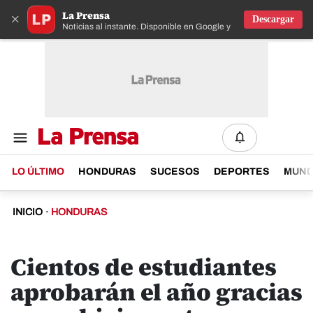
La Prensa
×
Descargar
Noticias al instante. Disponible en Google y IOS
LO ÚLTIMO
HONDURAS
SUCESOS
DEPORTES
MUN
INICIO
·
HONDURAS
Cientos de estudiantes
aprobarán el año gracias