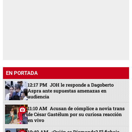
EN PORTADA
12:17 PM
JOH le responde a Dagoberto
Aspra ante supuestas amenazas en
audiencia
11:10 AM
Acusan de cómplice a novia trans
de César Gastélum por su curiosa reacción
en vivo
10:40 AM
¿Quién es Diomande? El fichaje