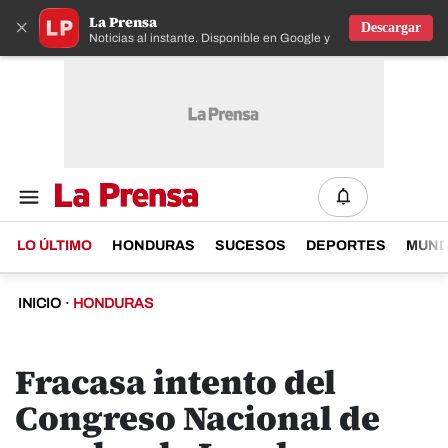
La Prensa
×
Descargar
Noticias al instante. Disponible en Google y IOS
LO ÚLTIMO
HONDURAS
SUCESOS
DEPORTES
MUN
INICIO
·
HONDURAS
Fracasa intento del
Congreso Nacional de