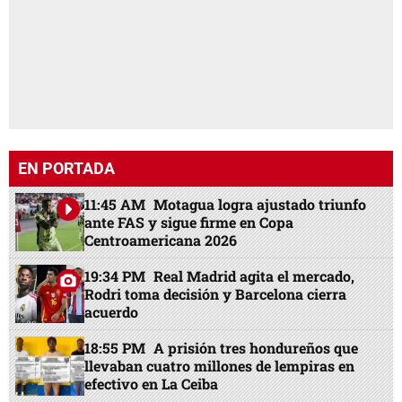
EN PORTADA
11:45 AM
Motagua logra ajustado triunfo
ante FAS y sigue firme en Copa
Centroamericana 2026
19:34 PM
Real Madrid agita el mercado,
Rodri toma decisión y Barcelona cierra
acuerdo
18:55 PM
A prisión tres hondureños que
llevaban cuatro millones de lempiras en
efectivo en La Ceiba