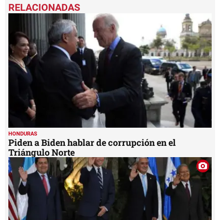
seconds
of
33
seconds
HONDURAS
Piden a Biden hablar de corrupción en el
Triángulo Norte