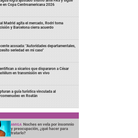
agua logra ajustado triunfo ante FAS y sigue
me en Copa Centroamericana 2026
al Madrid agita el mercado, Rodri toma
cisión y Barcelona cierra acuerdo
cente acosada: "Autoridades departamentales,
cesito seriedad en mi caso"
entifican a sicarios que dispararon a César
stélum en transmisión en vivo
pturan a guía turística vinculada al
rcomenudeo en Roatán
Noches en vela por insomnio
AMIGA
y preocupación, ¿qué hacer para
tratarlo?