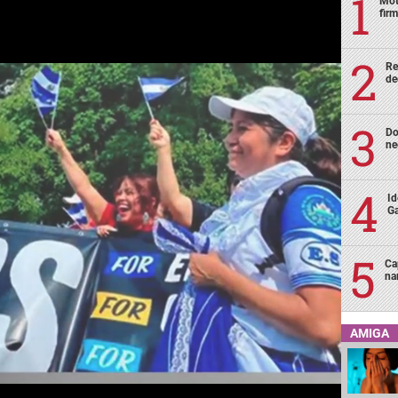
Mot
fir
Re
de
Do
ne
Id
Ga
Ca
na
AMIGA