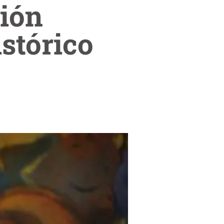
ción
istórico