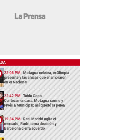
ADA
22:08 PM
Motagua celebra, exOlimpia
presente y las chicas que enamoraron
en el Nacional
22:42 PM
Tabla Copa
Centroamericana: Motagua sonríe y
revés a Municipal; así quedó la pelea
19:34 PM
Real Madrid agita el
mercado, Rodri toma decisión y
Barcelona cierra acuerdo