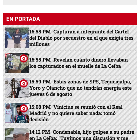
EN PORTADA
16:58 PM
Capturan a integrante del Cartel
del Diablo por secuestro en el que exigía tres
millones
16:55 PM
Revelan cuánto dinero llevaban
los capturados en el muelle de La Ceiba
15:59 PM
Estas zonas de SPS, Tegucigalpa,
Yoro y Olancho que no tendrán energía este
jueves 6 de agosto
15:08 PM
Vinicius se reunió con el Real
Madrid y no quiere saber nada: tomó
decisión
14:12 PM
Condenable, hijo golpea a su padre
en La Ceiba: "Tuvimos una discusión y me