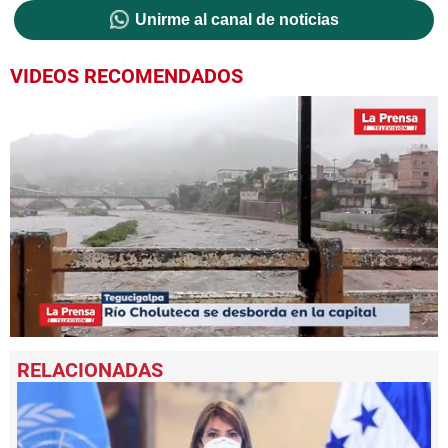
Unirme al canal de noticias
VIDEOS RECOMENDADOS
0
seconds
of
1
minute,
45
seconds