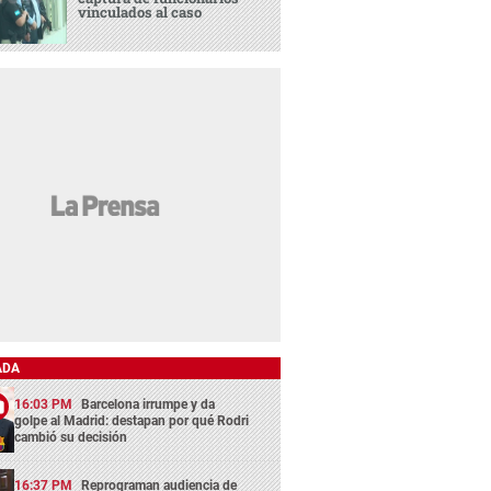
vinculados al caso
ADA
16:03 PM
Barcelona irrumpe y da
golpe al Madrid: destapan por qué Rodri
cambió su decisión
16:37 PM
Reprograman audiencia de