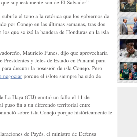
 que supuestamente son de El Salvador”.
subirle el tono a la retórica que los gobiernos de
ido por Conejo en las últimas semanas, tras dos
en los que se izó la bandera de Honduras en la isla
vadoreño, Mauricio Funes, dijo que aprovecharía
 Presidentes y Jefes de Estado en Panamá para
ara discutir la posesión de isla Conejo. Pero
e negociar
porque el islote siempre ha sido de
de La Haya (CIJ) emitió un fallo el 11 de
 puso fin a un diferendo territorial entre
nunció sobre isla Conejo porque históricamente le
araciones de Payés, el ministro de Defensa