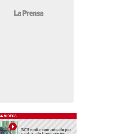
SA VIDEOS
BCH emite comunicado por
captura de funcionarios