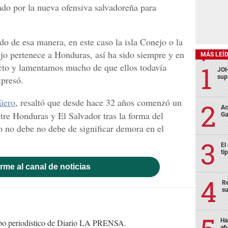
do por la nueva ofensiva salvadoreña para
 de esa manera, en este caso la isla Conejo o la
jo pertenece a Honduras, así ha sido siempre y en
MÁS LEÍ
ecto y lamentamos mucho de que ellos todavía
JOH
sup
xpresó.
üero
, resaltó que desde hace 32 años comenzó un
Ac
tre Honduras y El Salvador tras la forma del
Ga
 no debe no debe de significar demora en el
El
ti
rme al canal de noticias
Re
su
Ha
uipo periodístico de Diario LA PRENSA.
af