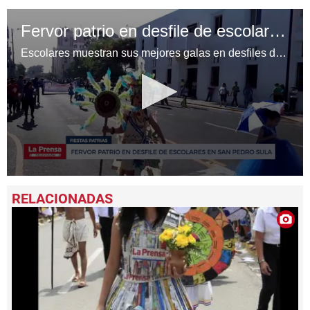
Fervor patrio en desfile de escolares en San Pedro Sula
Escolares muestran sus mejores galas en desfiles del 14 Septiembre
0
seconds
of
1
minute,
54
seconds