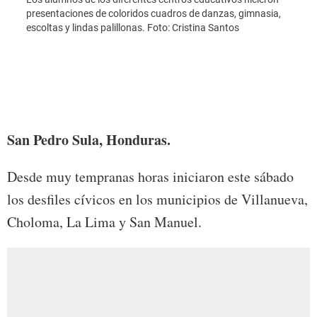
presentaciones de coloridos cuadros de danzas, gimnasia,
En el
escoltas y lindas palillonas. Foto: Cristina Santos
aprov
autor
Sant
San Pedro Sula, Honduras.
Desde muy tempranas horas iniciaron este sábado
los desfiles cívicos en los municipios de Villanueva,
Choloma, La Lima y San Manuel.