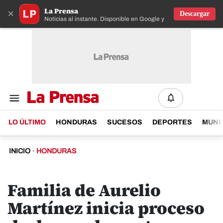
La Prensa
×
Descargar
Noticias al instante. Disponible en Google y IOS
LO ÚLTIMO
HONDURAS
SUCESOS
DEPORTES
MUN
INICIO
·
HONDURAS
Familia de Aurelio
Martínez inicia proceso