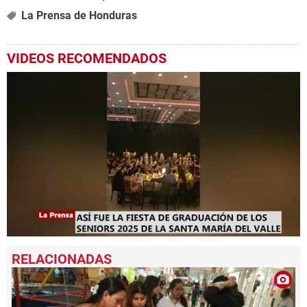
La Prensa de Honduras
VIDEOS RECOMENDADOS
0
seconds
of
1
minute,
3
seconds