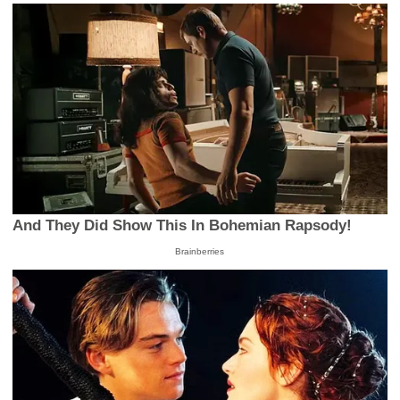
And They Did Show This In Bohemian Rapsody!
Brainberries