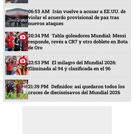
06:53 AM
Irán vuelve a acusar a EE.UU. de
violar el acuerdo provisional de paz tras
nuevos ataques
20:34 PM
Tabla goleadores Mundial: Messi
responde, revés a CR7 y otro doblete en Bota
de Oro
22:53 PM
El milagro del Mundial 2026:
Eliminada al 94 y clasificada en el 96
21:39 PM
Definidos: así quedaron todos los
cruces de dieciseisavos del Mundial 2026