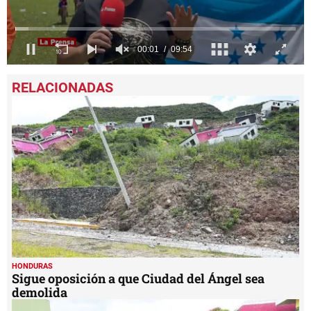
0
seconds
of
9
minutes,
54
seconds
HONDURAS
Sigue oposición a que Ciudad del Ángel sea
demolida