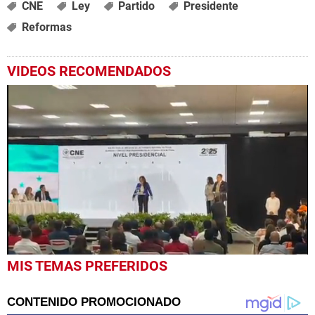
CNE
Ley
Partido
Presidente
Reformas
VIDEOS RECOMENDADOS
0
MIS TEMAS PREFERIDOS
seconds
of
58
seconds