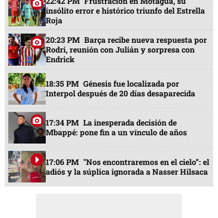
22:42 PM
Frustración en Motagua, su
insólito error e histórico triunfo del Estrella
Roja
20:23 PM
Barça recibe nueva respuesta por
Rodri, reunión con Julián y sorpresa con
Endrick
18:35 PM
Génesis fue localizada por
Interpol después de 20 días desaparecida
17:34 PM
La inesperada decisión de
Mbappé: pone fin a un vínculo de años
17:06 PM
"Nos encontraremos en el cielo”: el
adiós y la súplica ignorada a Nasser Hilsaca