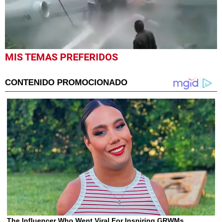
0
MIS TEMAS PREFERIDOS
seconds
of
23
seconds