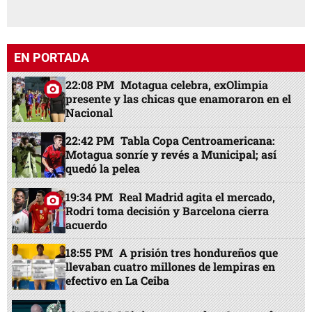
EN PORTADA
22:08 PM
Motagua celebra, exOlimpia
presente y las chicas que enamoraron en el
Nacional
22:42 PM
Tabla Copa Centroamericana:
Motagua sonríe y revés a Municipal; así
quedó la pelea
19:34 PM
Real Madrid agita el mercado,
Rodri toma decisión y Barcelona cierra
acuerdo
18:55 PM
A prisión tres hondureños que
llevaban cuatro millones de lempiras en
efectivo en La Ceiba