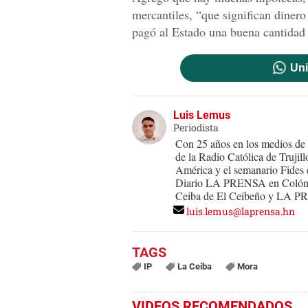
mercantiles, “que significan dinero
pagó al Estado una buena cantidad 
Uni
Luis Lemus
Periodista
Con 25 años en los medios de 
de la Radio Católica de Truji
América y el semanario Fides 
Diario LA PRENSA en Colón y
Ceiba de El Ceibeño y LA 
luis.lemus@laprensa.hn
IP
La Ceiba
Mora
VIDEOS RECOMENDADOS