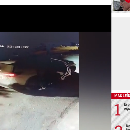
MÁS LEÍ
Esp
rega
De