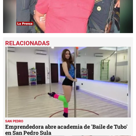
0
seconds
of
1
minute,
49
seconds
SAN PEDRO
Emprendedora abre academia de 'Baile de Tubo'
en San Pedro Sula