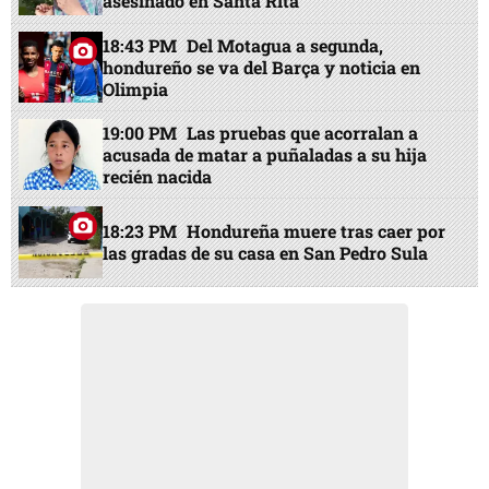
asesinado en Santa Rita
18:43 PM
Del Motagua a segunda,
hondureño se va del Barça y noticia en
Olimpia
19:00 PM
Las pruebas que acorralan a
acusada de matar a puñaladas a su hija
recién nacida
18:23 PM
Hondureña muere tras caer por
las gradas de su casa en San Pedro Sula