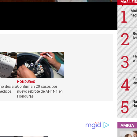
MÁS LEÍ
Mat
neg
Re
Iz
Fa
en
Fa
HONDURAS
en
no declara
Confirman 20 casos por
médicos
nuevo rebrote de AH1N1 en
Honduras
Nu
Ho
AMIGA