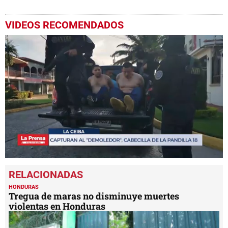
VIDEOS RECOMENDADOS
0
seconds
of
37
HONDURAS
seconds
Tregua de maras no disminuye muertes
violentas en Honduras