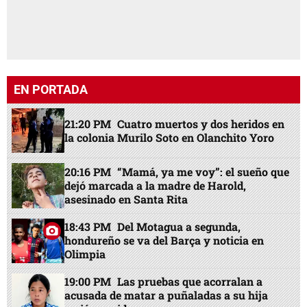
EN PORTADA
21:20 PM
Cuatro muertos y dos heridos en
la colonia Murilo Soto en Olanchito Yoro
20:16 PM
“Mamá, ya me voy”: el sueño que
dejó marcada a la madre de Harold,
asesinado en Santa Rita
18:43 PM
Del Motagua a segunda,
hondureño se va del Barça y noticia en
Olimpia
19:00 PM
Las pruebas que acorralan a
acusada de matar a puñaladas a su hija