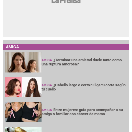
AMIGA
¿Terminar una amistad duele tanto como
AMIGA
una ruptura amorosa?
¿Cabello largo o corto? Elige tu corte según
AMIGA
tu cuello
Entre mujeres: guía para acompañar a su
AMIGA
amiga o familiar con cáncer de mama