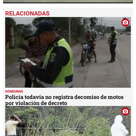
0
seconds
of
55
seconds
HONDURAS
Policía todavía no registra decomiso de motos
por violación de decreto