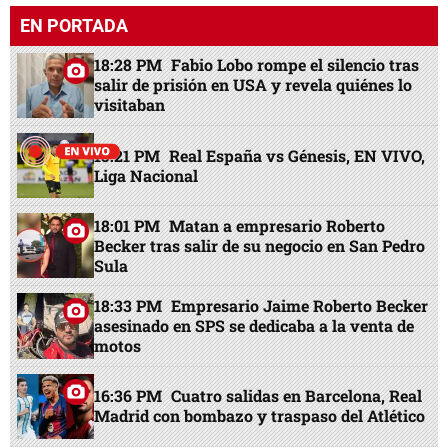
EN PORTADA
18:28 PM
Fabio Lobo rompe el silencio tras
salir de prisión en USA y revela quiénes lo
visitaban
15:21 PM
Real España vs Génesis, EN VIVO,
Liga Nacional
18:01 PM
Matan a empresario Roberto
Becker tras salir de su negocio en San Pedro
Sula
18:33 PM
Empresario Jaime Roberto Becker
asesinado en SPS se dedicaba a la venta de
motos
16:36 PM
Cuatro salidas en Barcelona, Real
Madrid con bombazo y traspaso del Atlético