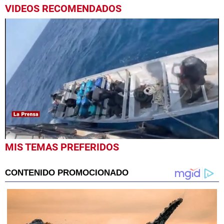
VIDEOS RECOMENDADOS
0
MIS TEMAS PREFERIDOS
seconds
of
1
minute,
33
seconds