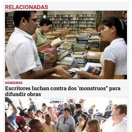
seconds
of
2
minutes,
52
seconds
HONDURAS
Escritores luchan contra dos 'monstruos” para
difundir obras