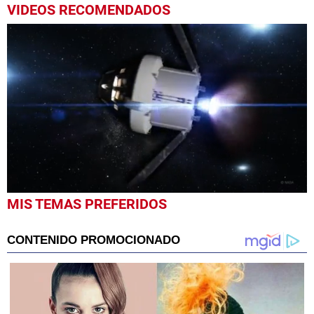
VIDEOS RECOMENDADOS
0
MIS TEMAS PREFERIDOS
seconds
of
2
minutes,
10
seconds