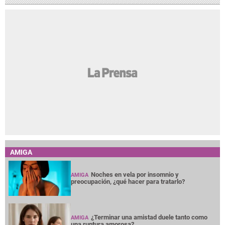
AMIGA
Noches en vela por insomnio y
AMIGA
preocupación, ¿qué hacer para tratarlo?
¿Terminar una amistad duele tanto como
AMIGA
una ruptura amorosa?