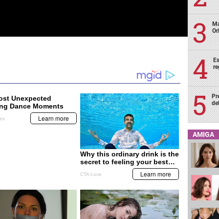
Ma
Or
Es
re
Pr
de
AMIGA