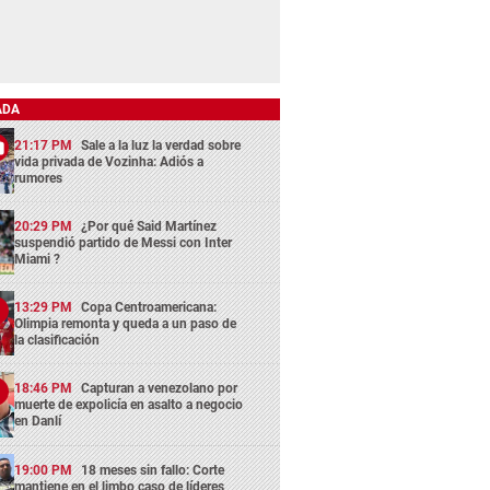
ADA
21:17 PM
Sale a la luz la verdad sobre
vida privada de Vozinha: Adiós a
rumores
20:29 PM
¿Por qué Said Martínez
suspendió partido de Messi con Inter
Miami ?
13:29 PM
Copa Centroamericana:
Olimpia remonta y queda a un paso de
la clasificación
18:46 PM
Capturan a venezolano por
muerte de expolicía en asalto a negocio
en Danlí
19:00 PM
18 meses sin fallo: Corte
mantiene en el limbo caso de líderes