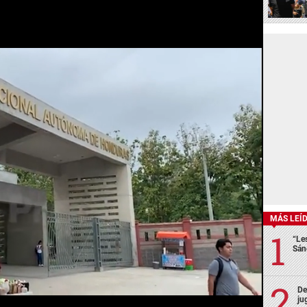
MÁS LEÍ
“Le
Sán
De
ju