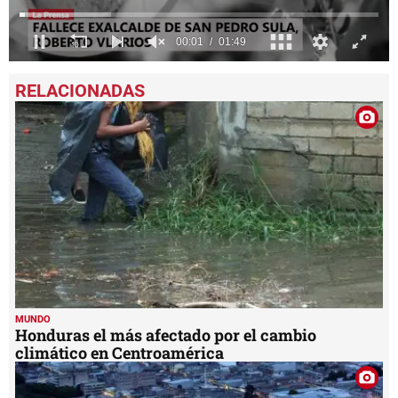
0
seconds
of
1
minute,
49
seconds
MUNDO
Honduras el más afectado por el cambio
climático en Centroamérica