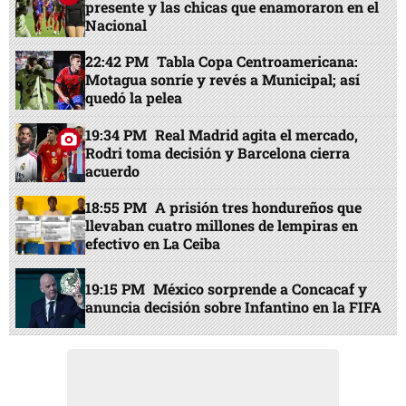
presente y las chicas que enamoraron en el
Nacional
22:42 PM
Tabla Copa Centroamericana:
Motagua sonríe y revés a Municipal; así
quedó la pelea
19:34 PM
Real Madrid agita el mercado,
Rodri toma decisión y Barcelona cierra
acuerdo
18:55 PM
A prisión tres hondureños que
llevaban cuatro millones de lempiras en
efectivo en La Ceiba
19:15 PM
México sorprende a Concacaf y
anuncia decisión sobre Infantino en la FIFA