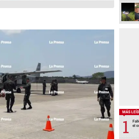
MÁS LEÍ
Fall
el o