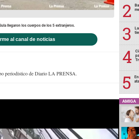
Ba
me
la llegaron los cuerpos de los 5 extranjeros.
La
ti
rme al canal de noticias
Ci
pa
T
uipo periodístico de Diario LA PRENSA.
En
at
AMIGA