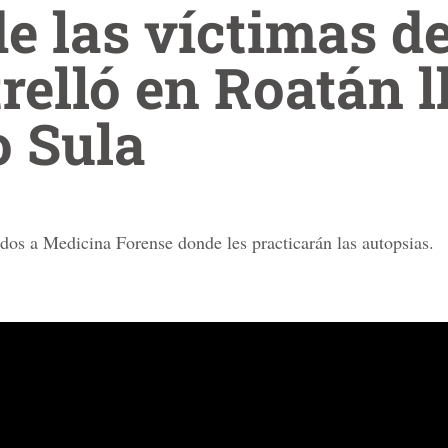
e las víctimas d
trelló en Roatán l
o Sula
ados a Medicina Forense donde les practicarán las autopsias.