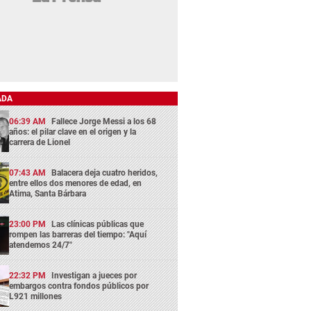
ADA
06:39 AM
Fallece Jorge Messi a los 68
años: el pilar clave en el origen y la
carrera de Lionel
07:43 AM
Balacera deja cuatro heridos,
entre ellos dos menores de edad, en
Atima, Santa Bárbara
23:00 PM
Las clínicas públicas que
rompen las barreras del tiempo: "Aquí
atendemos 24/7"
22:32 PM
Investigan a jueces por
embargos contra fondos públicos por
L921 millones