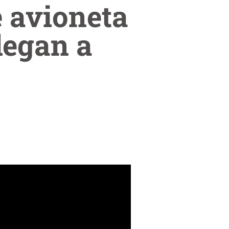
e avioneta
legan a