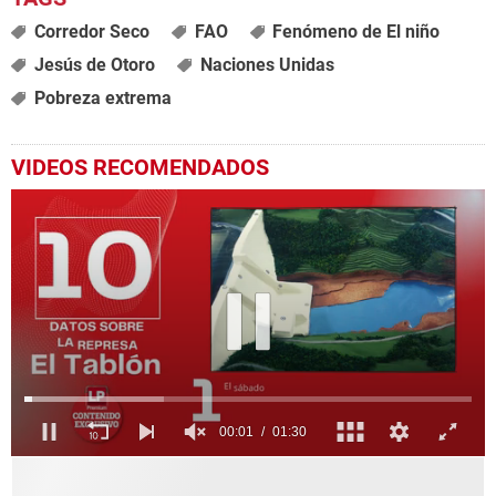
Corredor Seco
FAO
Fenómeno de El niño
Jesús de Otoro
Naciones Unidas
Pobreza extrema
VIDEOS RECOMENDADOS
0
seconds