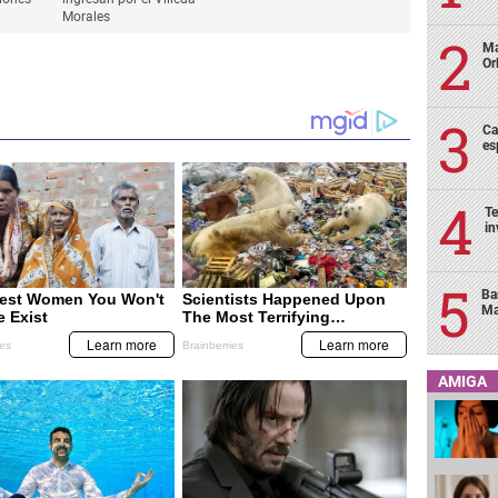
Morales
Ma
Or
Ca
es
Te
in
Ba
Ma
AMIGA