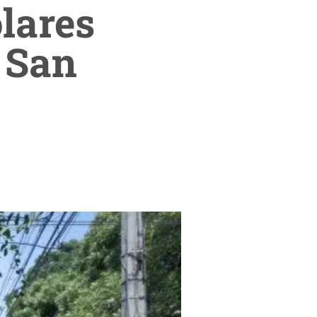
ólares
 San