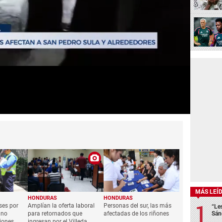
MÁS LEÍ
HONDURAS
HONDURAS
ses por
Amplían la oferta laboral
Personas del sur, las más
“Le
 no
para retornados que
afectadas de los riñones
Sán
iones
ingresan por el Villeda