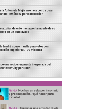
ría Antonieta Mejía arremete contra Juan
lando Hernández por la reelección
e auxiliar de enfermería por la muerte de su
poso en un autolavado
la tendrá nuevo muelle para yates con
versión superior a L100 millones
rcelona recibe respuesta inesperada del
nchester City por Rodri
Noches en vela por insomnio
AMIGA
y preocupación, ¿qué hacer para
tratarlo?
¿Terminar una amistad duele
AMIGA