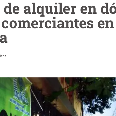
 de alquiler en d
 comerciantes en
la
dano