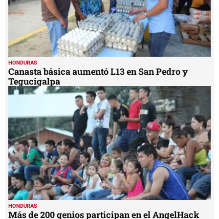
HONDURAS
Canasta básica aumentó L13 en San Pedro y
Tegucigalpa
HONDURAS
Más de 200 genios participan en el AngelHack