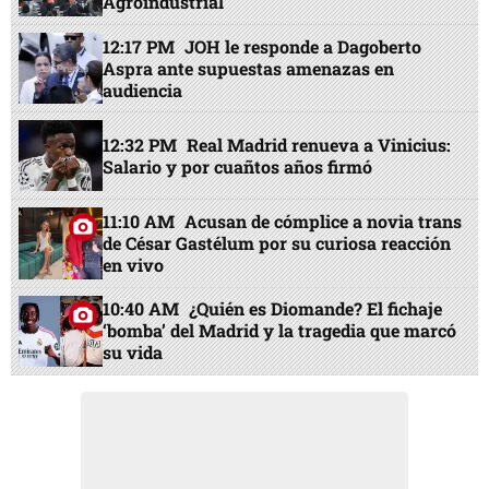
Agroindustrial
12:17 PM
JOH le responde a Dagoberto
Aspra ante supuestas amenazas en
audiencia
12:32 PM
Real Madrid renueva a Vinicius:
Salario y por cuañtos años firmó
11:10 AM
Acusan de cómplice a novia trans
de César Gastélum por su curiosa reacción
en vivo
10:40 AM
¿Quién es Diomande? El fichaje
‘bomba’ del Madrid y la tragedia que marcó
su vida