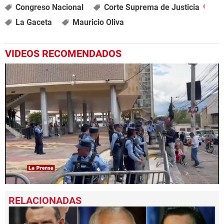
Congreso Nacional
Corte Suprema de Justicia
La Gaceta
Mauricio Oliva
VIDEOS RECOMENDADOS
0
seconds
of
49
seconds