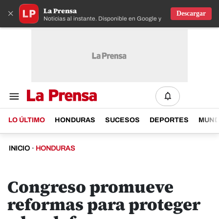
La Prensa
×
Descargar
Noticias al instante. Disponible en Google y IOS
LO ÚLTIMO
HONDURAS
SUCESOS
DEPORTES
MUN
INICIO
·
HONDURAS
Congreso promueve
reformas para proteger