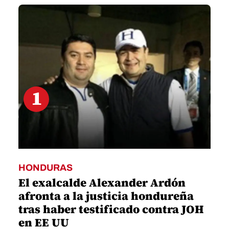
4
minutes,
37
seconds
1
HONDURAS
El exalcalde Alexander Ardón
afronta a la justicia hondureña
tras haber testificado contra JOH
en EE UU