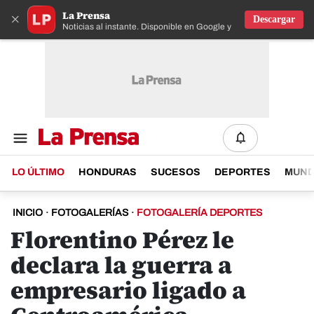
La Prensa
×
Descargar
Noticias al instante. Disponible en Google y IOS
LO ÚLTIMO
HONDURAS
SUCESOS
DEPORTES
MUN
INICIO
·
FOTOGALERÍAS
·
FOTOGALERÍA DEPORTES
Florentino Pérez le
declara la guerra a
empresario ligado a