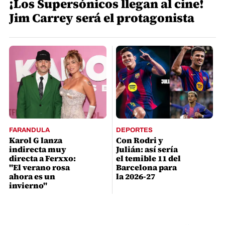
¡Los Supersónicos llegan al cine!
Jim Carrey será el protagonista
FARANDULA
DEPORTES
Karol G lanza
Con Rodri y
indirecta muy
Julián: así sería
directa a Ferxxo:
el temible 11 del
"El verano rosa
Barcelona para
ahora es un
la 2026-27
invierno"