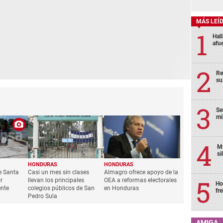
MÁS LEÍ
Hal
afu
Re
su
Se
mi
Ma
si
HONDURAS
HONDURAS
e Santa
Casi un mes sin clases
Almagro ofrece apoyo de la
r
llevan los principales
OEA a reformas electorales
Ho
ente
colegios públicos de San
en Honduras
fr
Pedro Sula
AMIGA