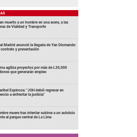
DAS
lan muerto a un hombre en una acera, a las
eras de Vialidad y Transporte
al Madrid anunció la llegada de Yan Diomande:
 contrato y presentación
rna agiliza proyectos por más de L35,000
llones que generarán empleo
ribel Espinoza: "JOH debió regresar en
lencio a enfrentar la justicia"
mbre muere tras intentar subirse a un autobús
ente al parque central de La Lima