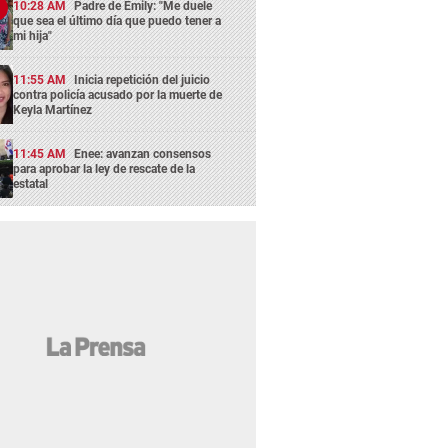
10:28 AM
Padre de Emily: "Me duele
que sea el último día que puedo tener a
mi hija"
11:55 AM
Inicia repetición del juicio
contra policía acusado por la muerte de
Keyla Martínez
11:45 AM
Enee: avanzan consensos
para aprobar la ley de rescate de la
estatal