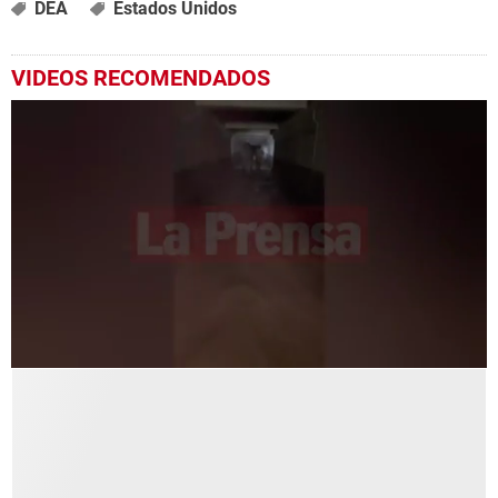
DEA
Estados Unidos
VIDEOS RECOMENDADOS
0
seconds
of
19
seconds