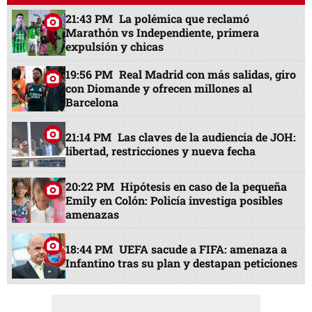
21:43 PM
La polémica que reclamó
Marathón vs Independiente, primera
expulsión y chicas
19:56 PM
Real Madrid con más salidas, giro
con Diomande y ofrecen millones al
Barcelona
21:14 PM
Las claves de la audiencia de JOH:
libertad, restricciones y nueva fecha
20:22 PM
Hipótesis en caso de la pequeña
Emily en Colón: Policía investiga posibles
amenazas
18:44 PM
UEFA sacude a FIFA: amenaza a
Infantino tras su plan y destapan peticiones