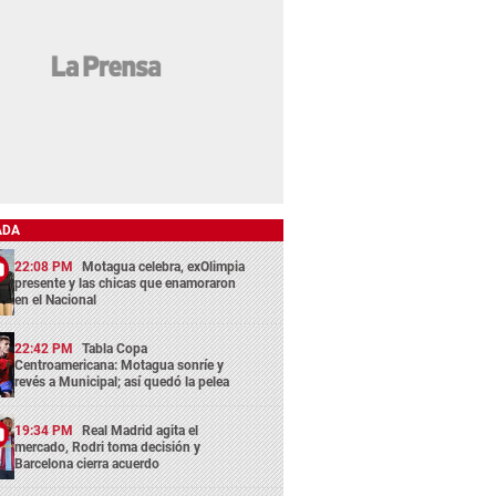
ADA
22:08 PM
Motagua celebra, exOlimpia
presente y las chicas que enamoraron
en el Nacional
22:42 PM
Tabla Copa
Centroamericana: Motagua sonríe y
revés a Municipal; así quedó la pelea
19:34 PM
Real Madrid agita el
mercado, Rodri toma decisión y
Barcelona cierra acuerdo