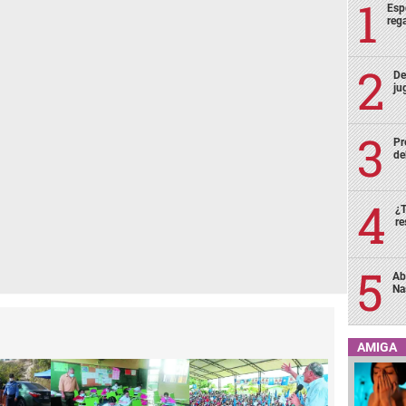
Esp
rega
De
ju
Pr
de
¿T
re
Ab
Na
AMIGA