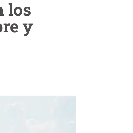
 los
bre y