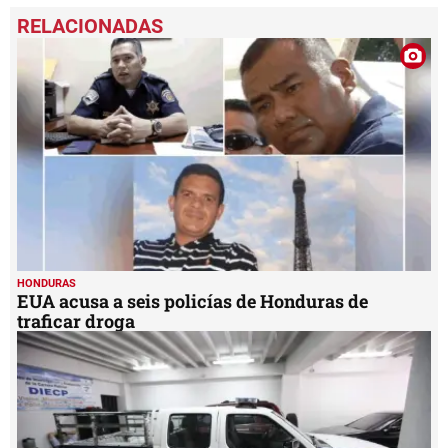
seconds
of
3
minutes,
6
seconds
HONDURAS
EUA acusa a seis policías de Honduras de
traficar droga