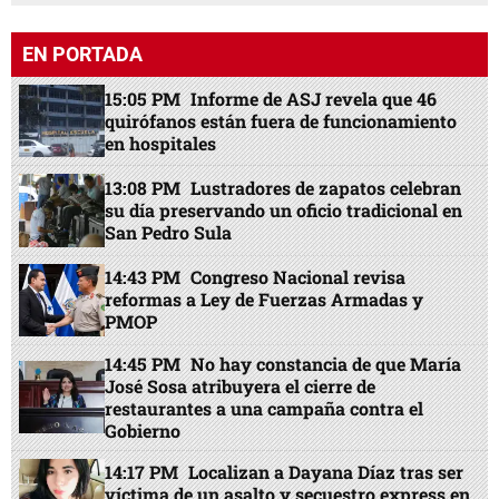
EN PORTADA
15:05 PM
Informe de ASJ revela que 46
quirófanos están fuera de funcionamiento
en hospitales
13:08 PM
Lustradores de zapatos celebran
su día preservando un oficio tradicional en
San Pedro Sula
14:43 PM
Congreso Nacional revisa
reformas a Ley de Fuerzas Armadas y
PMOP
14:45 PM
No hay constancia de que María
José Sosa atribuyera el cierre de
restaurantes a una campaña contra el
Gobierno
14:17 PM
Localizan a Dayana Díaz tras ser
víctima de un asalto y secuestro express en