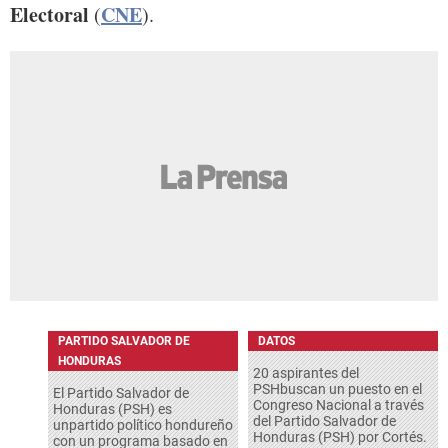
Electoral
CNE
(
).
PARTIDO SALVADOR DE
DATOS
HONDURAS
20 aspirantes del
PSHbuscan un puesto en el
El Partido Salvador de
Congreso Nacional a través
Honduras (PSH) es
del Partido Salvador de
unpartido político hondureño
Honduras (PSH) por Cortés.
con un programa basado en