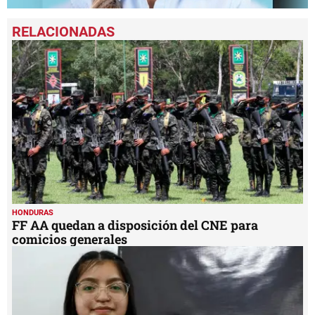
0
seconds
of
1
minute,
7
seconds
HONDURAS
FF AA quedan a disposición del CNE para
comicios generales