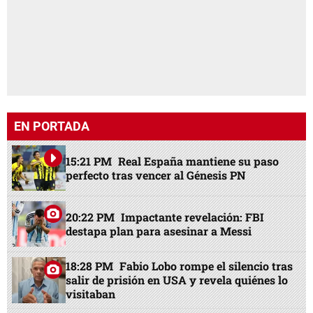
EN PORTADA
15:21 PM
Real España mantiene su paso
perfecto tras vencer al Génesis PN
20:22 PM
Impactante revelación: FBI
destapa plan para asesinar a Messi
18:28 PM
Fabio Lobo rompe el silencio tras
salir de prisión en USA y revela quiénes lo
visitaban