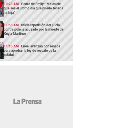
10:28 AM
Padre de Emily: "Me duele
que sea el último día que puedo tener a
mi hija"
11:55 AM
Inicia repetición del juicio
contra policía acusado por la muerte de
Keyla Martínez
11:45 AM
Enee: avanzan consensos
para aprobar la ley de rescate de la
estatal