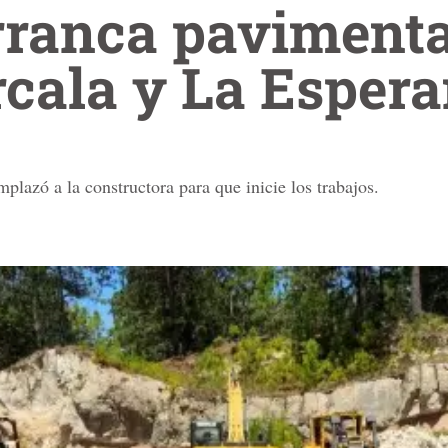
rranca paviment
cala y La Esper
lazó a la constructora para que inicie los trabajos.