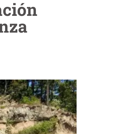
ación
anza