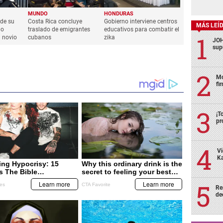
MUNDO
HONDURAS
 de su
Costa Rica concluye
Gobierno interviene centros
MÁS LEÍ
lo
traslado de emigrantes
educativos para combatir el
u novio
cubanos
zika
JOH
sup
Mo
fi
¡T
pr
Vi
Ka
Re
de