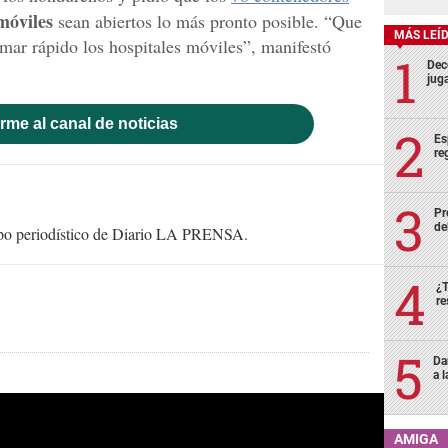
móviles
sean abiertos lo más pronto posible. “Que
MÁS LEÍ
mar rápido los hospitales móviles”, manifestó
Deco
juga
rme al canal de noticias
Es
re
Pr
de
uipo periodístico de Diario LA PRENSA.
¿T
re
Da
a 
AMIGA