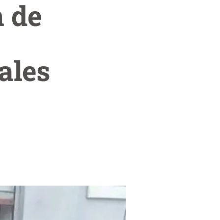
n de
ales