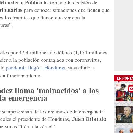
Ministerio Público
ha tomado la decisión de
ributarios
para conocer situaciones que tienen que
s los tramites que tienen que ver con la
uras”.
iles por 47.4 millones de dólares (1,174 millones
nder a la población contagiada con coronavirus,
 la
pandemia llegó a Honduras
estas clínicas
 en funcionamiento.
EN PORT
ez llama 'malnacidos' a los
 la emergencia
 se aprovechan de los recursos de la emergencia
rcoles el presidente de Honduras,
Juan Orlando
personas “irán a la cárcel”.