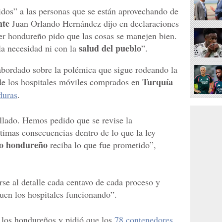
dos” a las personas que se están aprovechando de
nte
Juan Orlando Hernández dijo en declaraciones
r hondureño pido que las cosas se manejen bien.
salud del pueblo
la necesidad ni con la
”.
 abordado sobre la polémica que sigue rodeando la
Turquía
 de los hospitales móviles comprados en
duras
.
llado. Hemos pedido que se revise la
timas consecuencias dentro de lo que la ley
o hondureño
reciba lo que fue prometido”,
rse al detalle cada centavo de cada proceso y
guen los hospitales funcionando”.
 los hondureños y pidió que los
78 contenedores