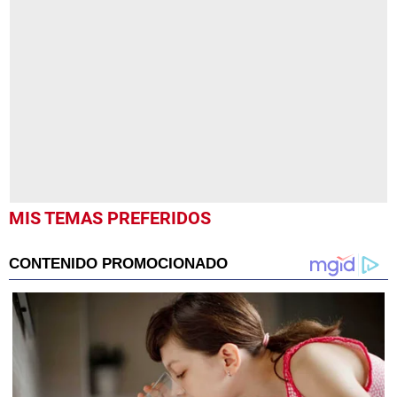
seconds
of
8
minutes,
19
seconds
MIS TEMAS PREFERIDOS