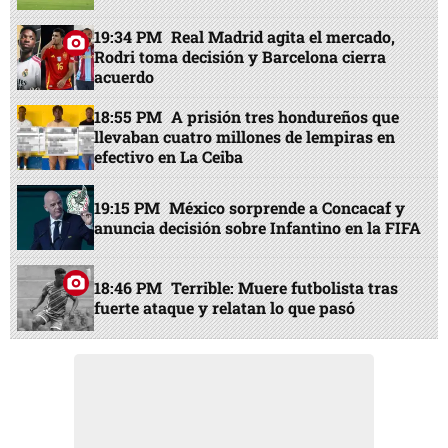
19:34 PM
Real Madrid agita el mercado,
Rodri toma decisión y Barcelona cierra
acuerdo
18:55 PM
A prisión tres hondureños que
llevaban cuatro millones de lempiras en
efectivo en La Ceiba
19:15 PM
México sorprende a Concacaf y
anuncia decisión sobre Infantino en la FIFA
18:46 PM
Terrible: Muere futbolista tras
fuerte ataque y relatan lo que pasó