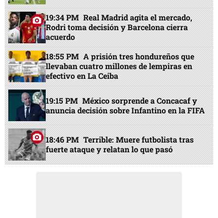
19:34 PM
Real Madrid agita el mercado,
Rodri toma decisión y Barcelona cierra
acuerdo
18:55 PM
A prisión tres hondureños que
llevaban cuatro millones de lempiras en
efectivo en La Ceiba
19:15 PM
México sorprende a Concacaf y
anuncia decisión sobre Infantino en la FIFA
18:46 PM
Terrible: Muere futbolista tras
fuerte ataque y relatan lo que pasó