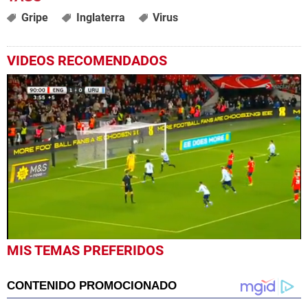
Gripe
Inglaterra
Virus
VIDEOS RECOMENDADOS
0
MIS TEMAS PREFERIDOS
seconds
of
33
seconds