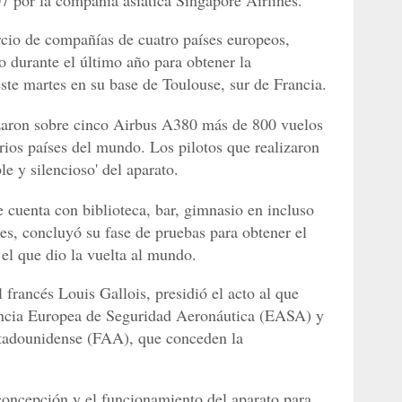
07 por la compañía asiática Singapore Airlines.
rcio de compañías de cuatro países europeos,
o durante el último año para obtener la
este martes en su base de Toulouse, sur de Francia.
izaron sobre cinco Airbus A380 más de 800 vuelos
rios países del mundo. Los pilotos que realizaron
le y silencioso' del aparato.
cuenta con biblioteca, bar, gimnasio en incluso
es, concluyó su fase de pruebas para obtener el
 el que dio la vuelta al mundo.
 francés Louis Gallois, presidió el acto al que
gencia Europea de Seguridad Aeronáutica (EASA) y
stadounidense (FAA), que conceden la
 concepción y el funcionamiento del aparato para