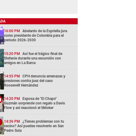
ADA
16:00 PM
Abelardo de la Espriella jura
como presidente de Colombia para el
periodo 2026-2030
15:20 PM
Así fue el trágico final de
Stefanie durante una excursión con
amigos en La Barca
14:55 PM
CPH denuncia amenazas y
presiones contra juez del caso
Roosevelt Hernández
14:20 PM
Esposa de "El Chapo"
Guzmán sorprende con regalo a Davis
Flow y así reaccionó el tiktoker
14:36 PM
¿Tienes problemas con tu
vecino? Así puedes resolverlo en San
Pedro Sula