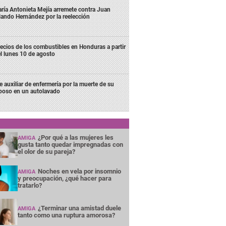
ría Antonieta Mejía arremete contra Juan
lando Hernández por la reelección
ecios de los combustibles en Honduras a partir
l lunes 10 de agosto
e auxiliar de enfermería por la muerte de su
poso en un autolavado
¿Por qué a las mujeres les
AMIGA
gusta tanto quedar impregnadas con
el olor de su pareja?
Noches en vela por insomnio
AMIGA
y preocupación, ¿qué hacer para
tratarlo?
¿Terminar una amistad duele
AMIGA
tanto como una ruptura amorosa?