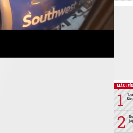
MÁS LEÍ
“Le
Sán
De
ju