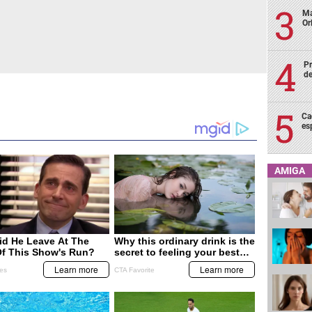
Ma
Or
Pr
de
Ca
es
AMIGA