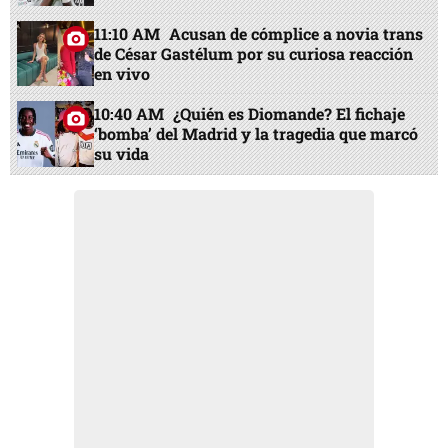
11:10 AM
Acusan de cómplice a novia trans
de César Gastélum por su curiosa reacción
en vivo
10:40 AM
¿Quién es Diomande? El fichaje
‘bomba’ del Madrid y la tragedia que marcó
su vida