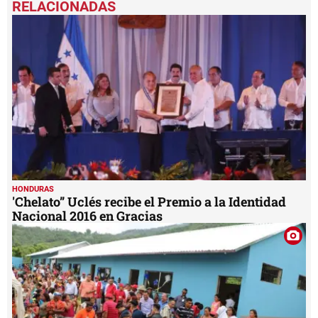
of
48
seconds
HONDURAS
'Chelato” Uclés recibe el Premio a la Identidad
Nacional 2016 en Gracias