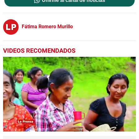
Unirme al canal de noticias
Fátima Romero Murillo
VIDEOS RECOMENDADOS
0
seconds