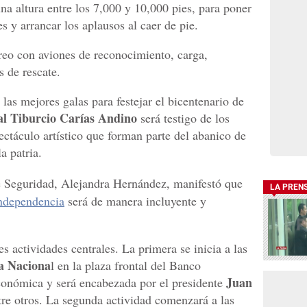
una altura entre los 7,000 y 10,000 pies, para poner
s y arrancar los aplausos al caer de pie.
reo con aviones de reconocimiento, carga,
s de rescate.
 las mejores galas para festejar el bicentenario de
al Tiburcio Carías Andino
será testigo de los
pectáculo artístico que forman parte del abanico de
a patria.
de Seguridad, Alejandra Hernández, manifestó que
LA PREN
ndependencia
será de manera incluyente y
s actividades centrales. La primera se inicia a las
a Naciona
l en la plaza frontal del Banco
Juan
onómica y será encabezada por el presidente
ntre otros. La segunda actividad comenzará a las