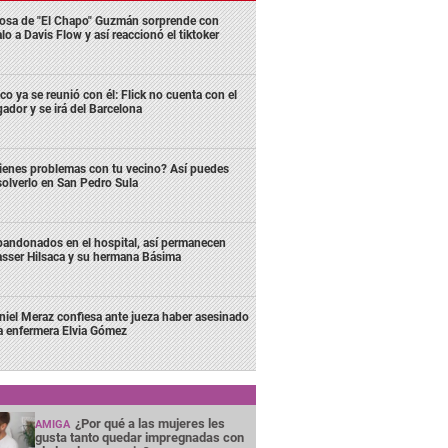
osa de "El Chapo" Guzmán sorprende con
lo a Davis Flow y así reaccionó el tiktoker
co ya se reunió con él: Flick no cuenta con el
gador y se irá del Barcelona
ienes problemas con tu vecino? Así puedes
solverlo en San Pedro Sula
andonados en el hospital, así permanecen
sser Hilsaca y su hermana Básima
niel Meraz confiesa ante jueza haber asesinado
la enfermera Elvia Gómez
¿Por qué a las mujeres les
AMIGA
gusta tanto quedar impregnadas con