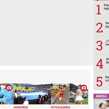
Esp
rega
De
ju
¿T
re
Ab
Na
Da
a 
AMIGA
HONDURAS
FOTOGALERÍAS