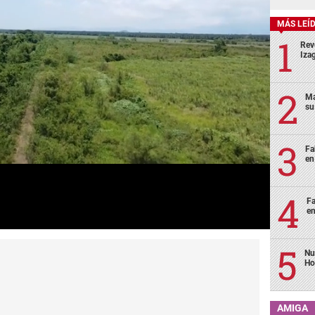
MÁS LEÍ
Rev
Izag
Ma
su
Fa
en
Fa
en
Nu
Ho
AMIGA