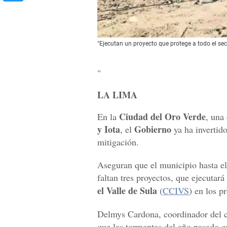
"Ejecutan un proyecto que protege a todo el 
"
LA LIMA
Ciudad del Oro Verde
En la
, una
y Iota
Gobierno
, el
ya ha invertid
mitigación.
Aseguran que el municipio hasta e
faltan tres proyectos, que ejecutará
el Valle de Sula
(
CCIVS
) en los p
Delmys Cardona, coordinador del 
que las tormentas del año pasado 