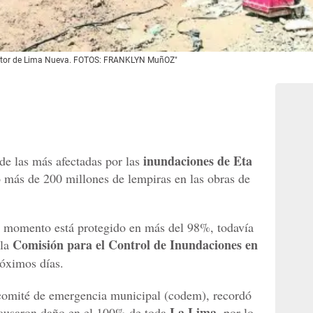
sector de Lima Nueva. FOTOS: FRANKLYN MuñOZ"
inundaciones de
Eta
 de las más afectadas por las
o más de 200 millones de lempiras en las obras de
l momento está protegido en más del 98%, todavía
Comisión para el Control de Inundaciones en
 la
róximos días.
comité de emergencia municipal (codem), recordó
La Lima
causaron daño en el 100% de toda
, por lo