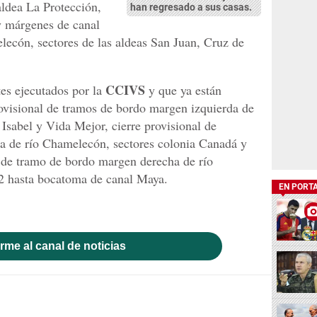
aldea La Protección,
han regresado a sus casas.
y márgenes de canal
ecón, sectores de las aldeas San Juan, Cruz de
CCIVS
es ejecutados por la
y que ya están
rovisional de tramos de bordo margen izquierda de
Isabel y Vida Mejor, cierre provisional de
a de río Chamelecón, sectores colonia Canadá y
 de tramo de bordo margen derecha de río
 hasta bocatoma de canal Maya.
EN PORT
rme al canal de noticias