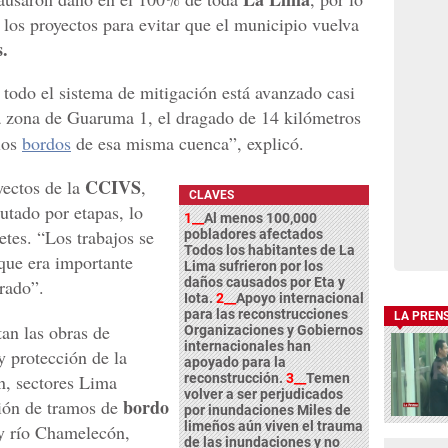
 los proyectos para evitar que el municipio vuelva
.
 todo el sistema de mitigación está avanzado casi
 la zona de Guaruma 1, el dragado de 14 kilómetros
 los
bordos
de esa misma cuenca”, explicó.
CCIVS
yectos de la
,
CLAVES
cutado por etapas, lo
1__
Al menos 100,000
etes. “Los trabajos se
pobladores afectados
Todos los habitantes de La
que era importante
Lima sufrieron por los
daños causados por Eta y
rrado”.
Iota.
2__
Apoyo internacional
para las reconstrucciones
LA PREN
an las obras de
Organizaciones y Gobiernos
internacionales han
 protección de la
apoyado para la
n, sectores Lima
reconstrucción.
3__
Temen
volver a ser perjudicados
bordo
ión de tramos de
por inundaciones Miles de
limeños aún viven el trauma
y río Chamelecón,
de las inundaciones y no