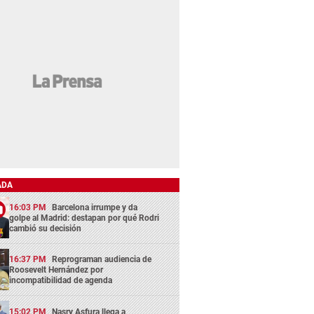
ADA
16:03 PM
Barcelona irrumpe y da
golpe al Madrid: destapan por qué Rodri
cambió su decisión
16:37 PM
Reprograman audiencia de
Roosevelt Hernández por
incompatibilidad de agenda
15:02 PM
Nasry Asfura llega a